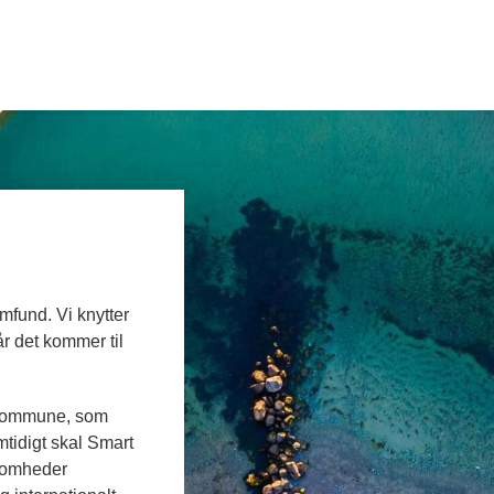
fund. Vi knytter
r det kommer til
 kommune, som
mtidigt skal Smart
somheder