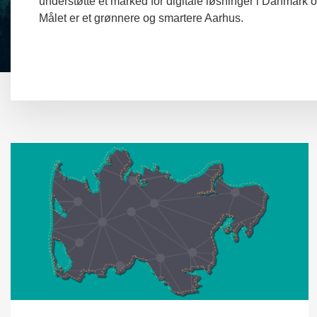
understøtte et marked for digitale løsninger i Danmark og
Målet er et grønnere og smartere Aarhus.